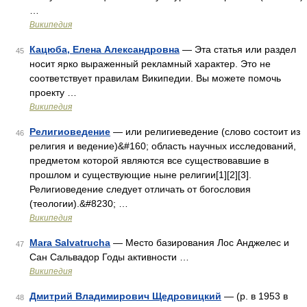
…
Википедия
Кацюба, Елена Александровна
— Эта статья или раздел
45
носит ярко выраженный рекламный характер. Это не
соответствует правилам Википедии. Вы можете помочь
проекту …
Википедия
Религиоведение
— или религиеведение (слово состоит из
46
религия и ведение)&#160; область научных исследований,
предметом которой являются все существовавшие в
прошлом и существующие ныне религии[1][2][3].
Религиоведение следует отличать от богословия
(теологии).&#8230; …
Википедия
Mara Salvatrucha
— Место базирования Лос Анджелес и
47
Сан Сальвадор Годы активности …
Википедия
Дмитрий Владимирович Щедровицкий
— (р. в 1953 в
48